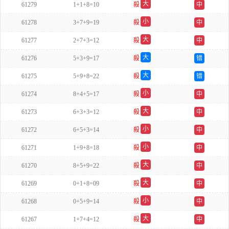
大
61279
1+1+8=10
殺
中
单
小
61278
3+7+9=19
殺
中
双
大
61277
2+7+3=12
殺
中
双
大
61276
5+3+9=17
殺
错
单
大
61275
5+9+8=22
殺
错
双
小
61274
8+4+5=17
殺
中
双
大
61273
6+3+3=12
殺
中
单
小
61272
6+5+3=14
殺
中
单
小
61271
1+9+8=18
殺
中
双
大
61270
8+5+9=22
殺
中
单
大
61269
0+1+8=09
殺
中
双
小
61268
0+5+9=14
殺
中
单
大
61267
1+7+4=12
殺
中
双