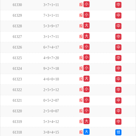
小
61330
3+7+1=11
殺
中
双
小
61329
7+3+1=11
殺
中
双
大
61328
5+3+9=17
殺
中
双
大
61327
3+1+7=11
殺
中
双
小
61326
6+7+4=17
殺
中
单
小
61325
4+9+7=20
殺
中
双
小
61324
9+2+7=18
殺
中
双
大
61323
4+6+0=10
殺
中
双
小
61322
2+5+5=12
殺
中
单
小
61321
0+5+2=07
殺
中
双
小
61320
2+5+0=07
殺
中
双
大
61319
5+3+4=12
殺
中
单
大
61318
3+8+4=15
殺
错