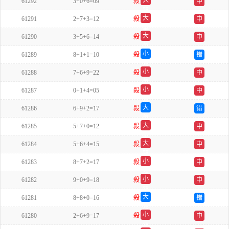
大
61292
3+0+6=09
殺
中
双
大
61291
2+7+3=12
殺
中
单
大
61290
3+5+6=14
殺
中
单
小
61289
8+1+1=10
殺
错
双
小
61288
7+6+9=22
殺
中
单
小
61287
0+1+4=05
殺
中
双
大
61286
6+9+2=17
殺
错
单
大
61285
5+7+0=12
殺
中
单
大
61284
5+6+4=15
殺
中
双
小
61283
8+7+2=17
殺
中
双
小
61282
9+0+9=18
殺
中
双
大
61281
8+8+0=16
殺
错
双
小
61280
2+6+9=17
殺
中
双