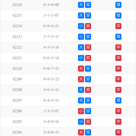
62216
6+3+0=09
大
双
错
62215
1+1+5=07
大
双
错
62214
6+9+6=21
小
单
中
62213
5+7+5=17
小
双
错
62212
4+3+3=10
大
双
中
62211
6+6+2=14
小
双
中
62210
0+8+7=15
大
双
中
62209
9+9+5=23
大
双
中
62208
3+6+3=12
大
双
中
62207
6+4+3=13
大
双
错
62206
1+3+3=07
小
双
中
62205
3+4+9=16
小
双
中
62204
3+4+8=15
大
双
中