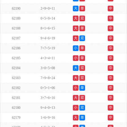
62190
2+9+0=11
大
单
中
62189
0+5+9=14
大
双
中
62188
8+1+6=15
大
单
中
62187
9+4+6=19
大
双
中
62186
7+7+5=19
小
单
中
62185
4+3+4=11
小
单
中
62184
3+0+5=08
大
双
中
62183
7+9+8=24
大
双
中
62182
0+5+1=06
小
单
中
62181
3+7+6=16
大
双
中
62180
9+4+0=13
小
双
中
62179
1+6+9=16
大
单
中