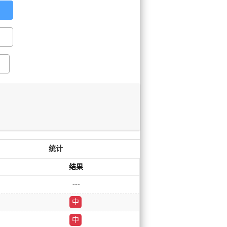
统计
结果
---
中
中