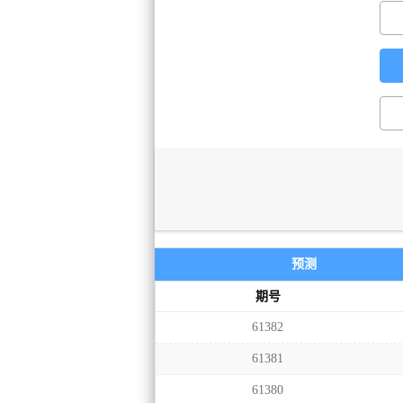
预测
期号
61382
61381
61380