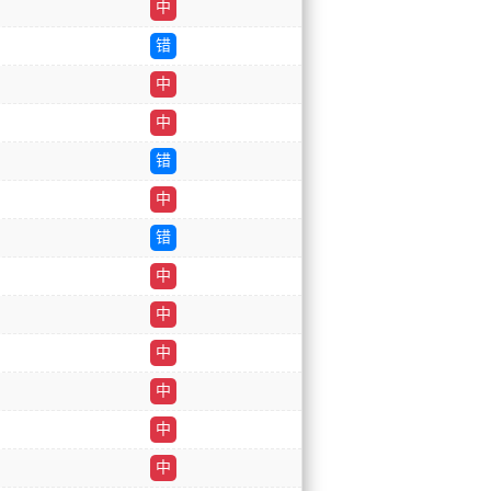
中
错
中
中
错
中
错
中
中
中
中
中
中