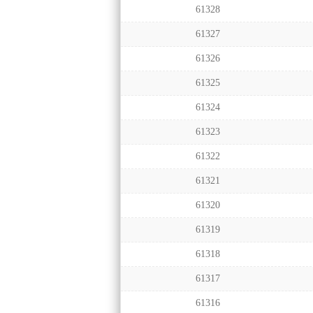
61328
61327
61326
61325
61324
61323
61322
61321
61320
61319
61318
61317
61316