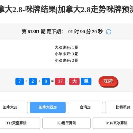
第
61381
期 距下期：
01
时
90
分
20
秒
大双
未开:
1
期
小单
未开:
3
期
小双
未开:
2
期
7
+
2
+
8
=
17
-
大
单
咪牌
加拿大28
加拿大西28
台湾28
比特币28
T12天皇算法
K3霸王算法
M16玄冰算法