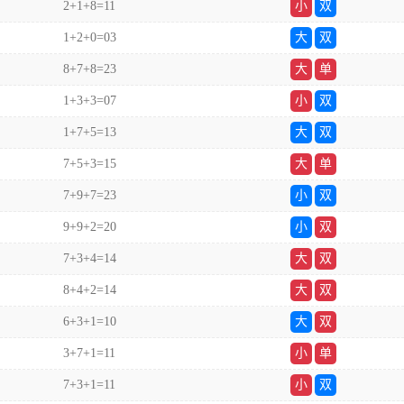
2+1+8=11
小
双
1+2+0=03
大
双
8+7+8=23
大
单
1+3+3=07
小
双
1+7+5=13
大
双
7+5+3=15
大
单
7+9+7=23
小
双
9+9+2=20
小
双
7+3+4=14
大
双
8+4+2=14
大
双
6+3+1=10
大
双
3+7+1=11
小
单
7+3+1=11
小
双