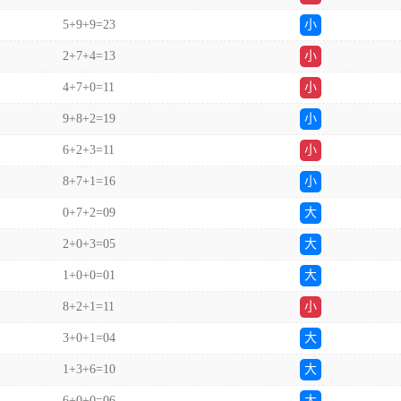
5+9+9=23
小
2+7+4=13
小
4+7+0=11
小
9+8+2=19
小
6+2+3=11
小
8+7+1=16
小
0+7+2=09
大
2+0+3=05
大
1+0+0=01
大
8+2+1=11
小
3+0+1=04
大
1+3+6=10
大
6+0+0=06
大