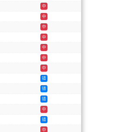
中
中
中
中
中
中
中
错
错
错
中
错
中