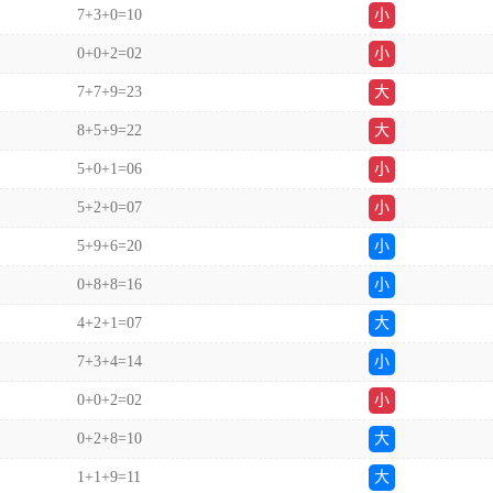
7+3+0=10
小
0+0+2=02
小
7+7+9=23
大
8+5+9=22
大
5+0+1=06
小
5+2+0=07
小
5+9+6=20
小
0+8+8=16
小
4+2+1=07
大
7+3+4=14
小
0+0+2=02
小
0+2+8=10
大
1+1+9=11
大