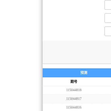
预测
期号
115044818
115044817
115044816