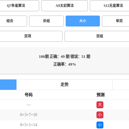
Q7朱雀算法
A9太初算法
S12无皇算法
组合
杀组
大小
单双
双项
双组
100期 正确：49 期 错误：51 期
正确率：49%
走势
号码
预测
---
大
双
0+3+7=10
小
8+5+1=14
小