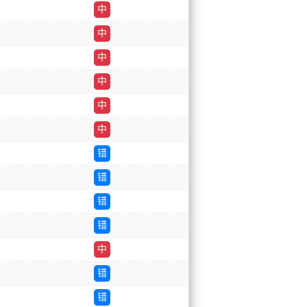
中
中
中
中
中
中
错
错
错
错
中
错
错