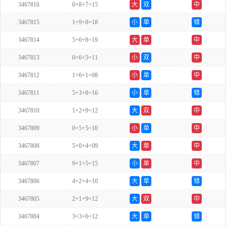
3467816
0+8+7=15
大
双
中
3467815
1+9+8=18
小
单
错
3467814
5+6+8=19
大
单
中
3467813
0+6+5=11
小
双
中
3467812
1+6+1=08
小
单
中
3467811
5+3+8=16
小
单
错
3467810
1+2+9=12
大
双
中
3467809
0+5+5=10
小
单
中
3467808
5+0+4=09
大
单
中
3467807
9+1+5=15
小
单
中
3467806
4+2+4=10
大
单
错
3467805
2+1+9=12
大
双
中
3467804
3+3+6=12
大
单
错