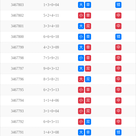
3467803
1+3+0=04
大
单
错
3467802
5+2+4=11
小
单
中
3467801
3+3+4=10
大
双
中
3467800
6+6+6=18
小
单
错
3467799
4+2+3=09
大
单
中
3467798
7+5+9=21
小
单
中
3467797
9+0+3=12
大
双
中
3467796
8+5+8=21
大
双
中
3467795
6+2+5=13
小
单
中
3467794
1+1+4=06
小
双
中
3467793
3+1+0=04
小
双
中
3467792
6+0+5=11
小
双
中
3467791
1+4+3=08
大
单
错