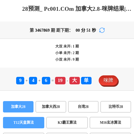
28预测_ Pc001.COm 加拿大2.8-咪牌结果|加拿大2.8走势咪牌预测|加拿大2.8在线|加拿大2.8 PC查询结果预测|加拿大pc2.8预测-在线预测_专注研究2.8_加拿大PC在线走势_官方数据!
第
3467869
期 距下期：
00
分
51
秒
大双
未开:
1
期
小单
未开:
2
期
小双
未开:
9
期
9
4
6
19
大
单
咪牌
+
+
=
-
加拿大28
加拿大西28
台湾28
比特币28
T12天皇算法
K3霸王算法
M16玄冰算法