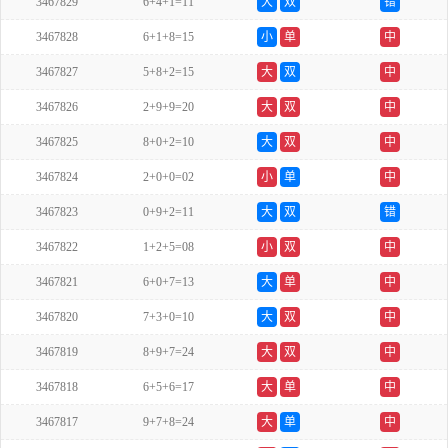
3467829
6+4+1=11
大
双
错
3467828
6+1+8=15
小
单
中
3467827
5+8+2=15
大
双
中
3467826
2+9+9=20
大
双
中
3467825
8+0+2=10
大
双
中
3467824
2+0+0=02
小
单
中
3467823
0+9+2=11
大
双
错
3467822
1+2+5=08
小
双
中
3467821
6+0+7=13
大
单
中
3467820
7+3+0=10
大
双
中
3467819
8+9+7=24
大
双
中
3467818
6+5+6=17
大
单
中
3467817
9+7+8=24
大
单
中