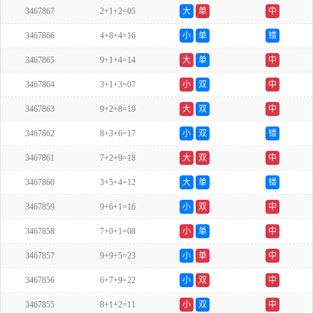
3467867
2+1+2=05
大
单
中
3467866
4+8+4=16
小
单
错
3467865
9+1+4=14
大
单
中
3467864
3+1+3=07
小
双
中
3467863
9+2+8=19
大
双
中
3467862
8+3+6=17
小
双
错
3467861
7+2+9=18
大
双
中
3467860
3+5+4=12
大
单
错
3467859
9+6+1=16
小
双
中
3467858
7+0+1=08
小
单
中
3467857
9+9+5=23
小
单
中
3467856
6+7+9=22
小
双
中
3467855
8+1+2=11
小
双
中