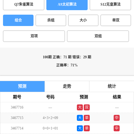
Q7朱雀算法
A9太初算法
S12无皇算法
组合
杀组
大小
单双
双项
双组
100期 正确：71 期 错误：29 期
正确率：71%
预测
走势
统计
期号
号码
预测
结果
3467716
---
大
双
---
3467715
4+3+2=09
大
单
中
3467714
0+0+1=01
大
单
中