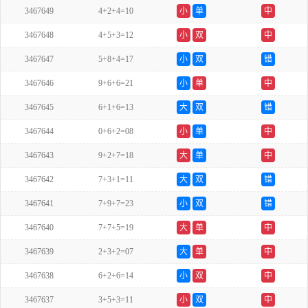
3467649
4+2+4=10
小
单
中
3467648
4+5+3=12
小
双
中
3467647
5+8+4=17
小
双
错
3467646
9+6+6=21
小
单
中
3467645
6+1+6=13
大
双
错
3467644
0+6+2=08
小
单
中
3467643
9+2+7=18
大
单
中
3467642
7+3+1=11
大
双
错
3467641
7+9+7=23
小
双
错
3467640
7+7+5=19
大
单
中
3467639
2+3+2=07
大
单
中
3467638
6+2+6=14
小
双
中
3467637
3+5+3=11
小
双
中