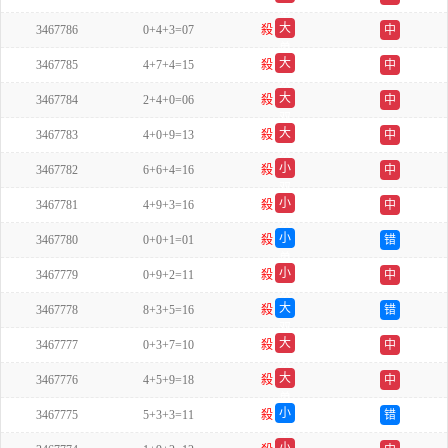
单
大
3467786
0+4+3=07
殺
中
单
大
3467785
4+7+4=15
殺
中
双
大
3467784
2+4+0=06
殺
中
双
大
3467783
4+0+9=13
殺
中
双
小
3467782
6+6+4=16
殺
中
双
小
3467781
4+9+3=16
殺
中
双
小
3467780
0+0+1=01
殺
错
单
小
3467779
0+9+2=11
殺
中
双
大
3467778
8+3+5=16
殺
错
双
大
3467777
0+3+7=10
殺
中
双
大
3467776
4+5+9=18
殺
中
单
小
3467775
5+3+3=11
殺
错
单