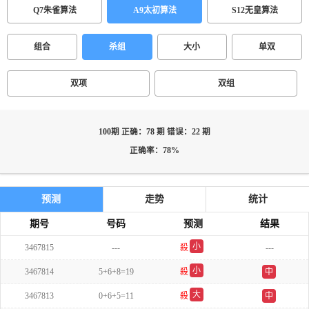
Q7朱雀算法
A9太初算法
S12无皇算法
组合
杀组
大小
单双
双项
双组
100期 正确：78 期 错误：22 期
正确率：78%
预测
走势
统计
期号
号码
预测
结果
小
3467815
---
殺
---
双
小
3467814
5+6+8=19
殺
中
双
大
3467813
0+6+5=11
殺
中
单