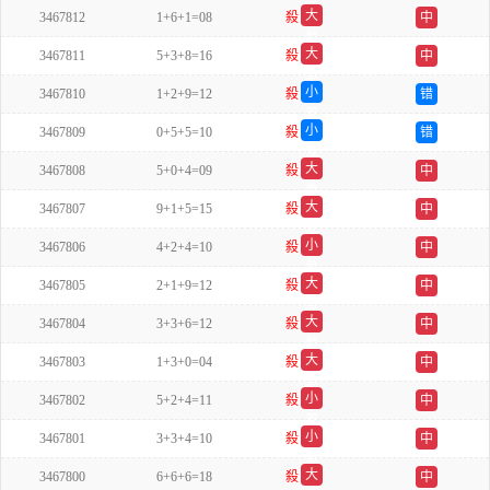
大
3467812
1+6+1=08
殺
中
单
大
3467811
5+3+8=16
殺
中
单
小
3467810
1+2+9=12
殺
错
双
小
3467809
0+5+5=10
殺
错
双
大
3467808
5+0+4=09
殺
中
单
大
3467807
9+1+5=15
殺
中
双
小
3467806
4+2+4=10
殺
中
单
大
3467805
2+1+9=12
殺
中
单
大
3467804
3+3+6=12
殺
中
单
大
3467803
1+3+0=04
殺
中
单
小
3467802
5+2+4=11
殺
中
双
小
3467801
3+3+4=10
殺
中
单
大
3467800
6+6+6=18
殺
中