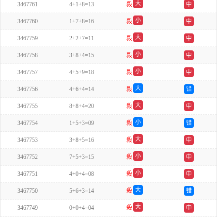
大
3467761
4+1+8=13
殺
中
双
小
3467760
1+7+8=16
殺
中
双
大
3467759
2+2+7=11
殺
中
双
小
3467758
3+8+4=15
殺
中
单
小
3467757
4+5+9=18
殺
中
双
大
3467756
4+6+4=14
殺
错
双
大
3467755
8+8+4=20
殺
中
单
小
3467754
1+5+3=09
殺
错
单
大
3467753
3+8+5=16
殺
中
单
小
3467752
7+5+3=15
殺
中
单
小
3467751
4+0+4=08
殺
中
单
大
3467750
5+6+3=14
殺
错
双
大
3467749
0+0+4=04
殺
中
单