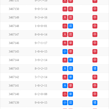
3467151
9+3+7=19
大
单
中
3467150
9+0+5=14
大
双
中
3467149
9+3+4=16
大
双
中
3467148
1+0+0=01
小
双
中
3467147
8+0+6=14
大
双
中
3467146
9+7+1=17
大
单
中
3467145
1+8+6=15
小
单
中
3467144
3+9+2=14
大
单
中
3467143
8+3+2=13
大
双
错
3467142
5+7+2=14
大
单
中
3467141
1+8+2=11
大
单
中
3467140
6+2+0=08
小
单
中
3467139
9+6+0=15
小
双
错