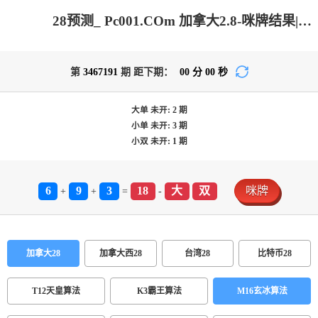
28预测_ Pc001.COm 加拿大2.8-咪牌结果|加拿大2.8走势咪牌预测|加拿大2.8在线|加拿大2.8 PC查询结果预测|加拿大pc2.8预测-在线预测_专注研究2.8_加拿大PC在线走势_官方数据!
第
3467191
期 距下期：
00
分
00
秒
大单
未开:
2
期
小单
未开:
3
期
小双
未开:
1
期
6
9
3
18
大
双
咪牌
+
+
=
-
加拿大28
加拿大西28
台湾28
比特币28
T12天皇算法
K3霸王算法
M16玄冰算法