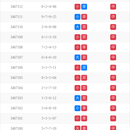
3467112
0+2+4=06
小
单
中
3467111
9+7+9=25
小
单
中
3467110
2+6+0=08
大
双
中
3467109
6+1+3=10
小
双
中
3467108
7+2+4=13
小
单
中
3467107
0+4+6=10
大
双
中
3467106
3+1+7=11
小
双
中
3467105
0+3+1=04
小
双
中
3467104
2+1+7=10
小
双
中
3467103
1+5+6=12
大
双
中
3467102
5+6+8=19
小
单
中
3467101
5+1+1=07
小
单
中
3467100
5+7+7=19
大
单
中