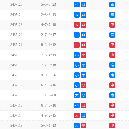
3467125
5+9+9=23
小
双
错
3467124
2+8+3=13
大
双
错
3467123
4+7+7=18
大
双
中
3467122
2+7+8=17
小
双
错
3467121
8+3+1=12
小
双
中
3467120
7+8+4=19
小
单
中
3467119
7+2+9=18
小
单
错
3467118
9+9+8=26
小
单
错
3467117
6+4+6=16
小
双
中
3467116
1+1+7=09
大
双
错
3467115
6+7+3=16
小
双
中
3467114
4+9+2=15
大
双
中
3467113
5+7+1=13
大
单
中